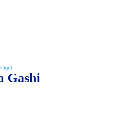
llige)
a Gashi