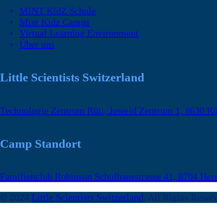
MINT KidZ Schule
Mint Kidz Camps
Virtual Learning Environment
Über uns
Little Scientists Switzerland
Technologie Zentrum Rüti, Joweid Zentrum 1, 8630 Rü
Camp Standort
Familienclub Robinson Schulhausstrasse 41, 8704 Herr
© 2024
Little Scientists Switzerland
, All Rights Reser