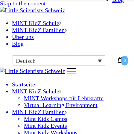
Skip to the content
MINT-Weiterbildungen für Lehrkräfte
Mint Kidz Camps
Virtual Learning Environment
Mint Kidz Workshops
Mint Kidz Events
MINT KidZ Schule
MINT KidZ Familien
Über uns
Blog
Deutsch
0
Startseite
MINT KidZ Schule
MINT-Workshops für Lehrkräfte
Virtual Learning Environment
MINT KidZ Familien
Mint Kidz Camps
Mint Kidz Events
Mint Kidz Workshops