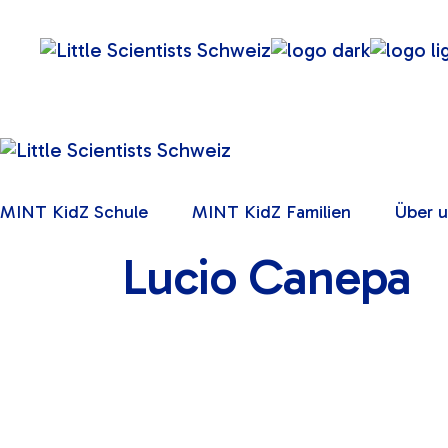
Skip
to
the
content
MINT KidZ Schule
MINT KidZ Familien
Über 
Lucio Canepa