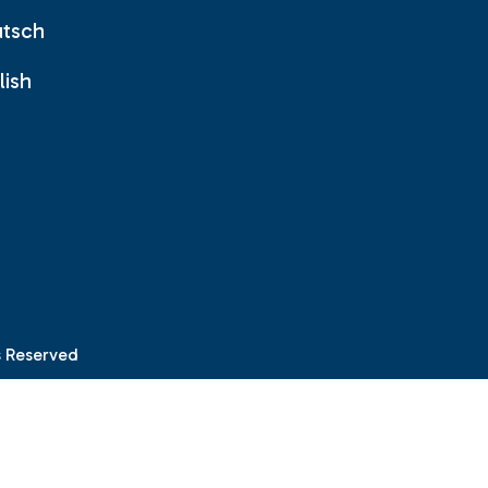
tsch
lish
ts Reserved